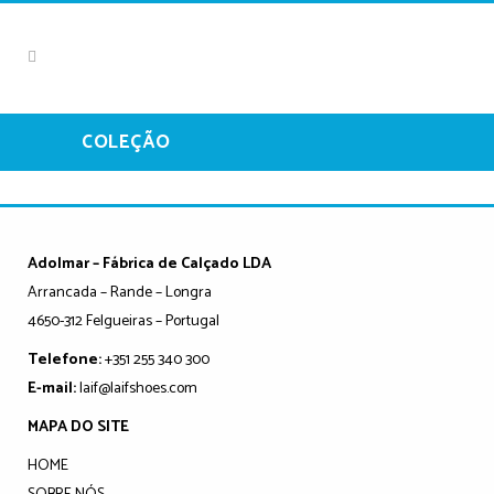
COLEÇÃO
Adolmar – Fábrica de Calçado LDA
Arrancada – Rande – Longra
4650-312 Felgueiras – Portugal
Telefone:
+351 255 340 300
E-mail:
laif@laifshoes.com
MAPA DO SITE
HOME